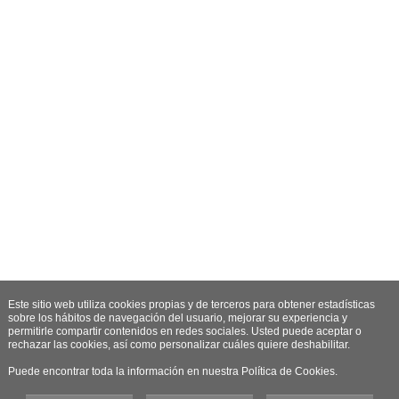
Este sitio web utiliza cookies propias y de terceros para obtener estadísticas
sobre los hábitos de navegación del usuario, mejorar su experiencia y
permitirle compartir contenidos en redes sociales. Usted puede aceptar o
rechazar las cookies, así como personalizar cuáles quiere deshabilitar.
Puede encontrar toda la información en nuestra Política de Cookies.