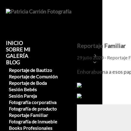
INICIO
Reportaje Familiar
SOBRE MI
GALERÍA
29 julio 2020 -
Reportaje F
BLOG
FOTOGRAFIA SOCIAL
SESIONES
Reportaje de Bautizo
Enhorabuena a esos papis
BODAS Y PRE-BODAS
BOOKS PROFESIONALES
Reportaje de Comunión
BAUTIZOS
BEBÉS
FOTOGRAFÍA PUBLICITARIA
Reportaje de Boda
COMUNIONES
NIÑOS
BOOK PROFESIONAL INFANTIL
FOTOGRAFÍA DE EVENTOS
Sesión Bebés
(0-12)
SMASH CAKE
FOTOGRAFÍA E-COMMERCE
Sesión Pareja
BOOK PROFESIONAL JUVENIL
EMBARAZO
(13-17)
FOTOGRAFÍA CORPORATIVA Y
Fotografía corporativa
FAMILIAR
PROFESIONAL
BOOK PROFESIONAL ADULTO
Fotografía de producto
(+18)
NAVIDAD
Reportaje Familiar
INSTAGRAM
Fotografía de Inmueble
Books Profesionales