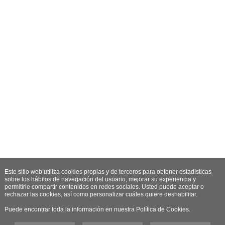
Este sitio web utiliza cookies propias y de terceros para obtener estadísticas
sobre los hábitos de navegación del usuario, mejorar su experiencia y
permitirle compartir contenidos en redes sociales. Usted puede aceptar o
rechazar las cookies, así como personalizar cuáles quiere deshabilitar.
Puede encontrar toda la información en nuestra Política de Cookies.