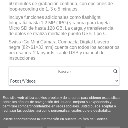
60 minutos de grabación continua, con opciones de
loop-recording de 1, 3 o 5 minutos.
Incluye funciones adicionales como flashlight,
fotografía hasta 1,2 MP (JPG) y ranura para tarjeta
Micro SD de hasta 128 GB. La carga y transferencia
de datos se realiza mediante puerto USB Tipo-C.
Swiss+Go Mini Cámara Compacta Digital Llavero
negra (82×61×32 mm) cuenta con todos los accesorios
necesarios: 2 lanyards, cable USB y manual de
instrucciones.
Este sitio web utiliza cookies propias y de terceros para obtener estadísticas
sobre los hábitos de navegación del usuario, mejorar su experiencia y
permitirle compartir contenidos en redes sociales. Usted puede aceptar o
rechazar las cookies, así como personalizar cuáles quiere deshabilitar.
Puede encontrar toda la información en nuestra Política de Cookies.